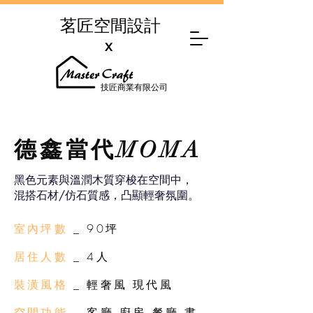
茗匠空間設計
X
技匠商業有限公司
德鑫當代MOMA
黑色元素與溫潤木質穿梭在空間中，
混搭石材/仿石質感，凸顯輕奢氛圍。
室內坪數
_ 90坪
居住人數
_ 4人
裝潢風格
_ 輕奢風 現代風
空間功能
_ 客廳 廚房 餐廳 書