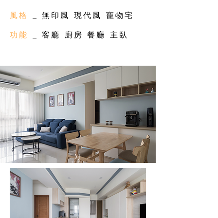
風格
_ 無印風 現代風 寵物宅
功能
_ 客廳 廚房 餐廳 主臥