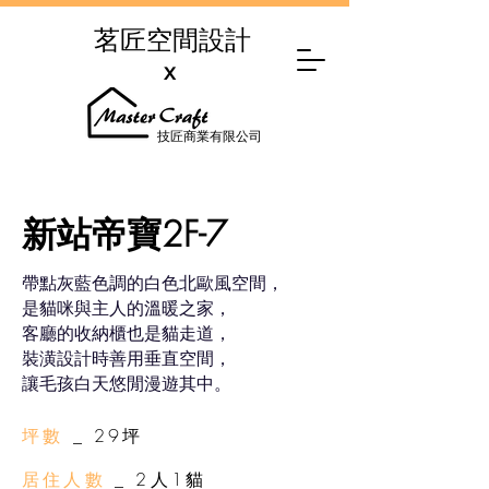
茗匠空間設計
X
技匠商業有限公司
​新站帝寶2F-7
帶點灰藍色調的白色北歐風空間，
是貓咪與主人的溫暖之家，
客廳的收納櫃也是貓走道，
裝潢設計時善用垂直空間，
讓毛孩白天悠閒漫遊其中。
坪數
_ 29坪
居住人數
_ 2人1貓